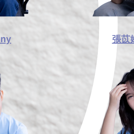
ny
張苡婷