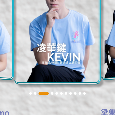
mo
梁學