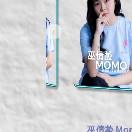
巫倩萾 Mo