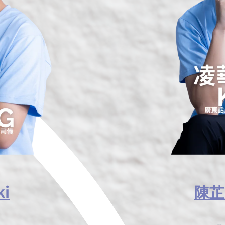
i
陳芷霖