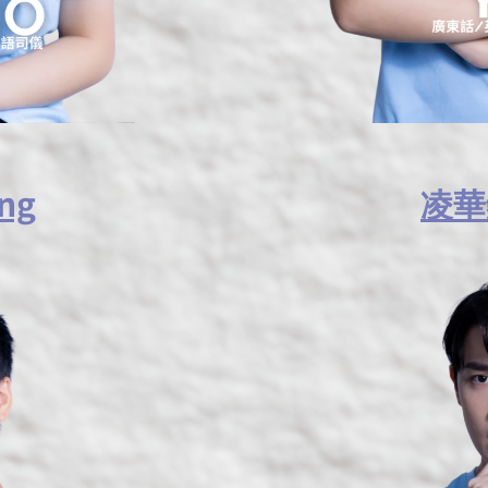
ng
凌華鍵