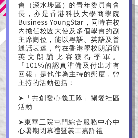
會（深水埗區）的青年委員會會
長，亦是香港科技大學商學院
Business YoungStar，同時在校
內擔任校園大使及多個學會的副
主席崗位，能以粵語、英語及普
通話表達，曾在香港學校朗誦節
英文朗誦比賽獲得季軍。
「101%的認真準備及付出才有
回報」是他作為主持的態度，曾
主持的活動包括：
➤「共創愛心義工隊」關愛社區
活動
➤東華三院屯門綜合服務中心中
心暑期閉幕禮暨義工嘉許禮