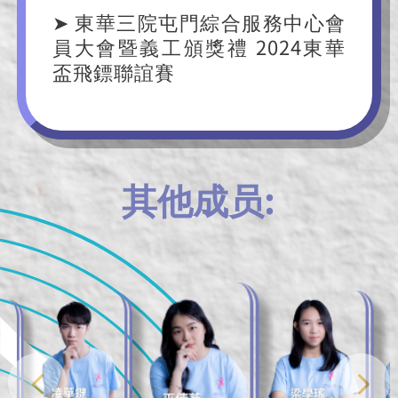
➤ 東華三院屯門綜合服務中心會
員大會暨義工頒獎禮 2024東華
盃飛鏢聯誼賽
其他成员: