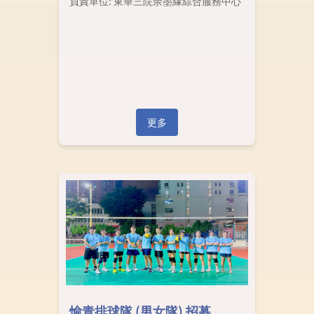
負責單位: 東華三院余墨緣綜合服務中心
更多
愉青排球隊 (男女隊) 招募