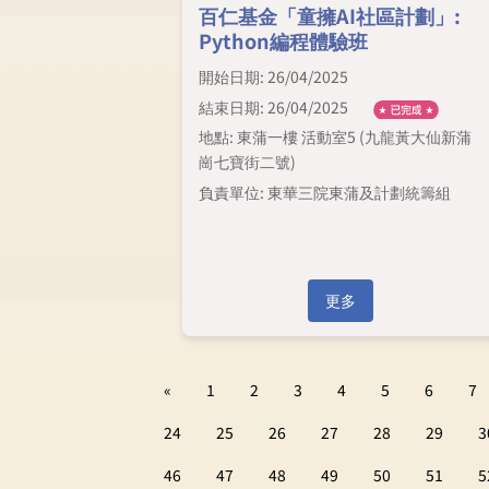
百仁基金「童擁AI社區計劃」:
Python編程體驗班
開始日期: 26/04/2025
結束日期: 26/04/2025
地點: 東蒲一樓 活動室5 (九龍黃大仙新蒲
崗七寶街二號)
負責單位: 東華三院東蒲及計劃統籌組
更多
«
1
2
3
4
5
6
7
24
25
26
27
28
29
3
46
47
48
49
50
51
5