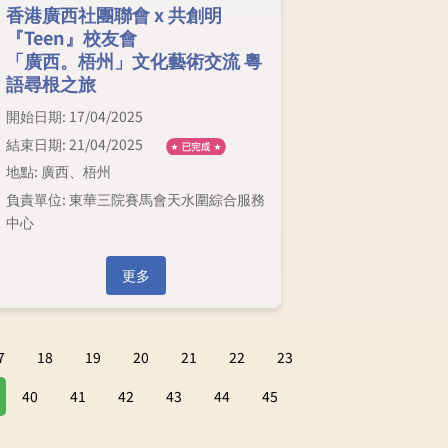
香港廣西社團聯會 x 共創明
『Teen』校友會
「廣西。梧州」文化藝術交流 粵
語尋根之旅
開始日期: 17/04/2025
結束日期: 21/04/2025
地點: 廣西、梧州
負責單位: 東華三院賽馬會天水圍綜合服務
中心
更多
7
18
19
20
21
22
23
40
41
42
43
44
45