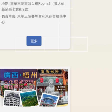
地點: 東華三院東蒲 1 樓Room 5（黃大仙
新蒲崗七寶街2號）
負責單位: 東華三院賽馬會利東綜合服務中
心
更多