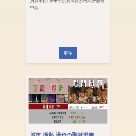
負責單位: 東華三院賽馬會沙田綜合服務
中心
更多
城市.攝影.漫步の聖誕燈飾