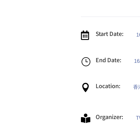
Start Date:

1
End Date:
}
16
Location:

香
Organizer:

T